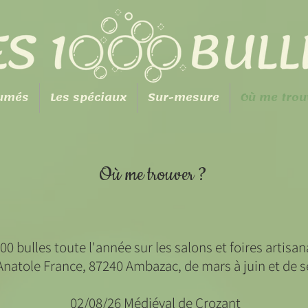
fumés
Les spéciaux
Sur-mesure
Où me trou
Où me trouver ?
0 bulles toute l'année sur les salons et foires artisana
Anatole France, 87240 Ambazac, de mars à juin et de 
02/08/26 Médiéval de Crozant