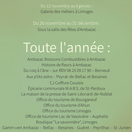
Du 12 novembre au 6 janvier :
Galerie des métiers à Limoges
Du 26 novembre au 31 décembre :
Sous la salle des fêtes d'Ambazac
Toute l'année :
Ambazac Boissons Combustibles à Ambazac
Histoire de fleurs à Ambazac
Du coq à l'âne – sur RDV 06 25 09 17 90 – Berneuil
Aux p'tits soins – Peyrat-de-Bellac et Bes
sines
CJ Coiffure Couzeix
Épicerie communale M.A.R.S. de St-Pardoux
La maison de la presse de Saint-Léonard-de-Noblat
Office du tourisme de Bourganeuf
Office du tourisme d'Ahun
Office du tourisme Limoges
Office de tourisme Lac de Vassivière – Auphelle
Boutique "La savonnière", Limoges
Gamm vert Ambazac – Bellac – Bessines – Guéret – Peyrilhac – St-Junien