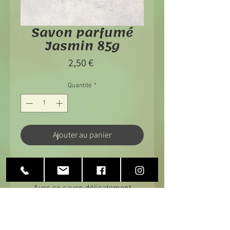
Savon parfumé
Jasmin 85g
Prix
2,50 €
Quantité
*
Ajouter au panier
Savon parfumé Jasmin 85g
Avec ce savon délicatement
parfumé, votre toilette deviendra
un véritable moment de plaisir.
S'utilise aussi bien pour le visage,